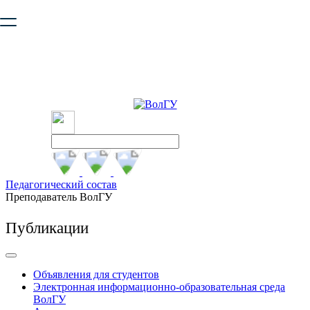
Ваш браузер устарел и не обеспечивает полноценную и
безопасную работу с сайтом. Пожалуйста
обновите браузер
,
чтобы улучшить взаимодействие с сайтом.
Педагогический состав
Преподаватель ВолГУ
Публикации
Объявления для студентов
Электронная информационно-образовательная среда
ВолГУ