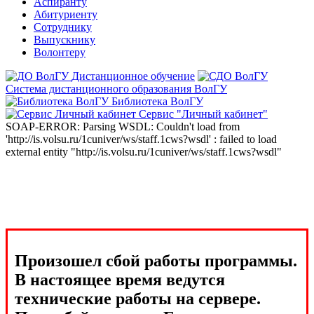
Аспиранту
Абитуриенту
Сотруднику
Выпускнику
Волонтеру
Дистанционное обучение
Система дистанционного образования ВолГУ
Библиотека ВолГУ
Сервис "Личный кабинет"
SOAP-ERROR: Parsing WSDL: Couldn't load from
'http://is.volsu.ru/1cuniver/ws/staff.1cws?wsdl' : failed to load
external entity "http://is.volsu.ru/1cuniver/ws/staff.1cws?wsdl"
Произошел сбой работы программы.
В настоящее время ведутся
технические работы на сервере.