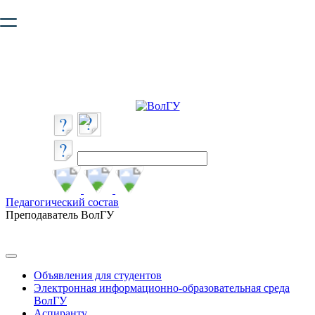
Ваш браузер устарел и не обеспечивает полноценную и
безопасную работу с сайтом. Пожалуйста
обновите браузер
,
чтобы улучшить взаимодействие с сайтом.
Педагогический состав
Преподаватель ВолГУ
Объявления для студентов
Электронная информационно-образовательная среда
ВолГУ
Аспиранту