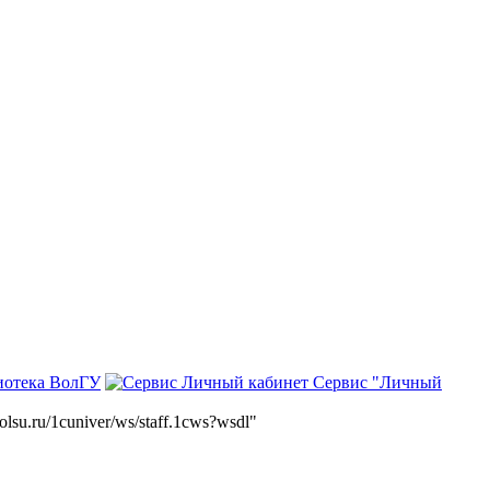
иотека ВолГУ
Сервис "Личный
volsu.ru/1cuniver/ws/staff.1cws?wsdl"