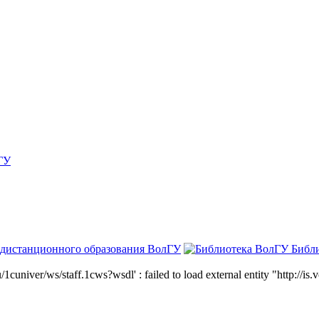
ГУ
 дистанционного образования ВолГУ
Библ
niver/ws/staff.1cws?wsdl' : failed to load external entity "http://is.