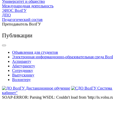
Университет и общество
Международная деятельность
ЭИОС ВолГУ
ДПО
Педагогический состав
Преподаватель ВолГУ
Публикации
Объявления для студентов
Электронная информационно-образовательная среда Вол
Аспиранту
Абитуриенту
Сотруднику
Выпускнику
Волонтеру
Дистанционное обучение
Система
кабинет"
SOAP-ERROR: Parsing WSDL: Couldn't load from 'http://is.volsu.ru/1cu