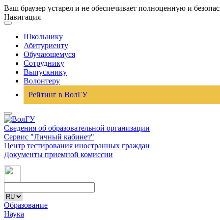
Ваш браузер устарел и не обеспечивает полноценную и безопа
Навигация
Школьнику
Абитуриенту
Обучающемуся
Сотруднику
Выпускнику
Волонтеру
Рейтинг в ВолГУ
Сведения об образовательной организации
Сервис "Личный кабинет"
Центр тестирования иностранных граждан
Документы приемной комиссии
Образование
Наука