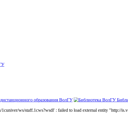
ГУ
 дистанционного образования ВолГУ
Библ
niver/ws/staff.1cws?wsdl' : failed to load external entity "http://is.