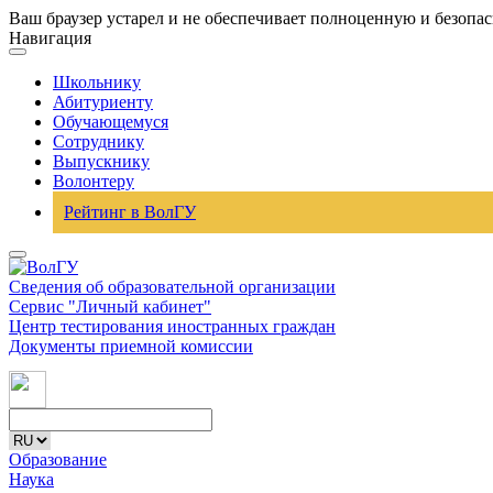
Ваш браузер устарел и не обеспечивает полноценную и безопа
Навигация
Школьнику
Абитуриенту
Обучающемуся
Сотруднику
Выпускнику
Волонтеру
Рейтинг в ВолГУ
Сведения об образовательной организации
Сервис "Личный кабинет"
Центр тестирования иностранных граждан
Документы приемной комиссии
Образование
Наука