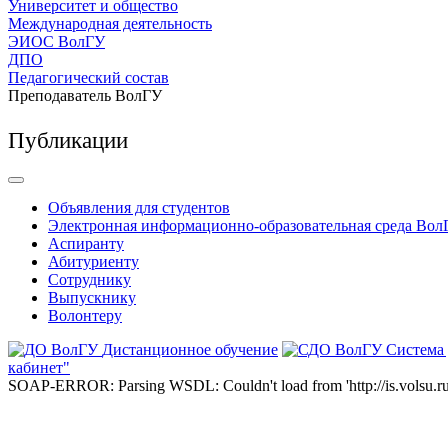
Университет и общество
Международная деятельность
ЭИОС ВолГУ
ДПО
Педагогический состав
Преподаватель ВолГУ
Публикации
Объявления для студентов
Электронная информационно-образовательная среда Вол
Аспиранту
Абитуриенту
Сотруднику
Выпускнику
Волонтеру
Дистанционное обучение
Система
кабинет"
SOAP-ERROR: Parsing WSDL: Couldn't load from 'http://is.volsu.ru/1cu