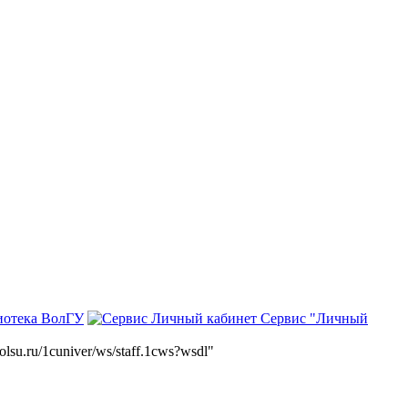
иотека ВолГУ
Сервис "Личный
volsu.ru/1cuniver/ws/staff.1cws?wsdl"