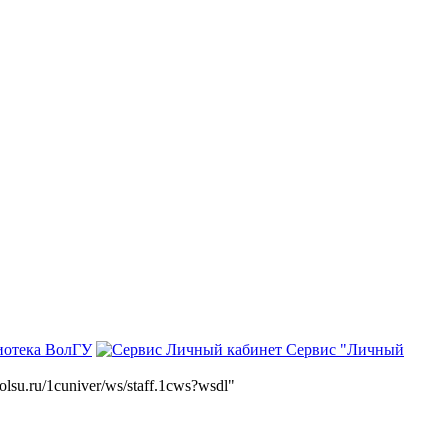
иотека ВолГУ
Сервис "Личный
volsu.ru/1cuniver/ws/staff.1cws?wsdl"