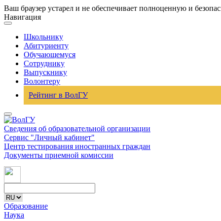
Ваш браузер устарел и не обеспечивает полноценную и безопа
Навигация
Школьнику
Абитуриенту
Обучающемуся
Сотруднику
Выпускнику
Волонтеру
Рейтинг в ВолГУ
Сведения об образовательной организации
Сервис "Личный кабинет"
Центр тестирования иностранных граждан
Документы приемной комиссии
Образование
Наука