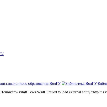
ГУ
 дистанционного образования ВолГУ
Библ
niver/ws/staff.1cws?wsdl' : failed to load external entity "http://is.