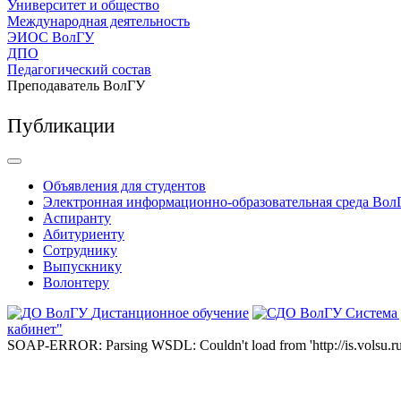
Университет и общество
Международная деятельность
ЭИОС ВолГУ
ДПО
Педагогический состав
Преподаватель ВолГУ
Публикации
Объявления для студентов
Электронная информационно-образовательная среда Вол
Аспиранту
Абитуриенту
Сотруднику
Выпускнику
Волонтеру
Дистанционное обучение
Система
кабинет"
SOAP-ERROR: Parsing WSDL: Couldn't load from 'http://is.volsu.ru/1cu