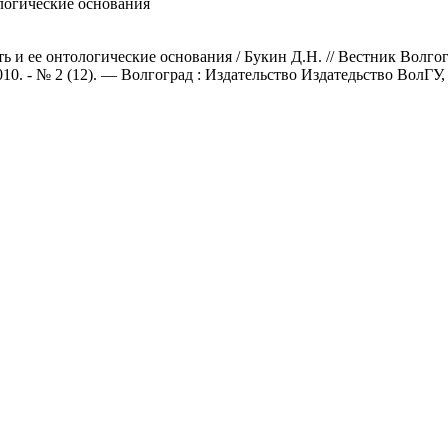
логические основания
 и ее онтологические основания / Букин Д.Н. // Вестник Волгог
0. - № 2 (12). — Волгоград : Издательство Издатедьство ВолГУ, 