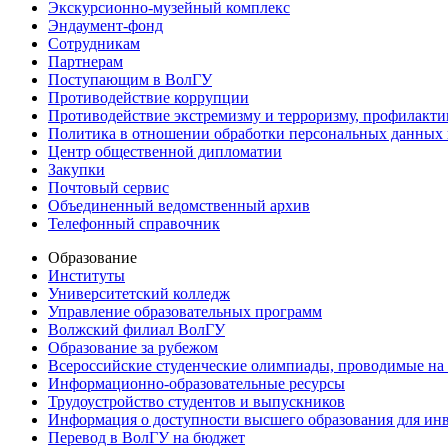
Экскурсионно-музейный комплекс
Эндаумент-фонд
Сотрудникам
Партнерам
Поступающим в ВолГУ
Противодействие коррупции
Противодействие экстремизму и терроризму, профилакти
Политика в отношении обработки персональных данных
Центр общественной дипломатии
Закупки
Почтовый сервис
Объединенный ведомственный архив
Телефонный справочник
Образование
Институты
Университетский колледж
Управление образовательных программ
Волжский филиал ВолГУ
Образование за рубежом
Всероссийские студенческие олимпиады, проводимые на
Информационно-образовательные ресурсы
Трудоустройство студентов и выпускников
Информация о доступности высшего образования для ин
Перевод в ВолГУ на бюджет