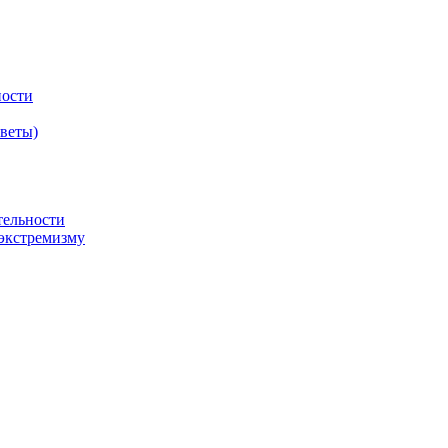
ности
оветы)
тельности
экстремизму