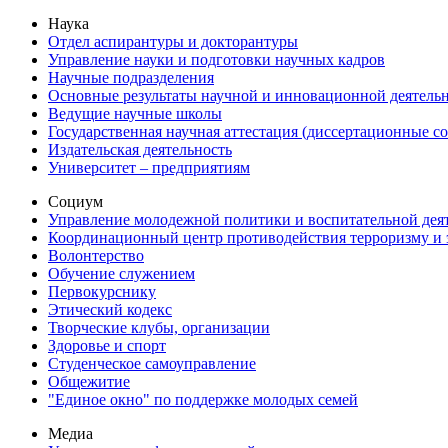
Наука
Отдел аспирантуры и докторантуры
Управление науки и подготовки научных кадров
Научные подразделения
Основные результаты научной и инновационной деятель
Ведущие научные школы
Государственная научная аттестация (диссертационные с
Издательская деятельность
Университет – предприятиям
Социум
Управление молодежной политики и воспитательной дея
Координационный центр противодействия терроризму и 
Волонтерство
Обучение служением
Первокурснику
Этический кодекс
Творческие клубы, организации
Здоровье и спорт
Студенческое самоуправление
Общежитие
"Единое окно" по поддержке молодых семей
Медиа