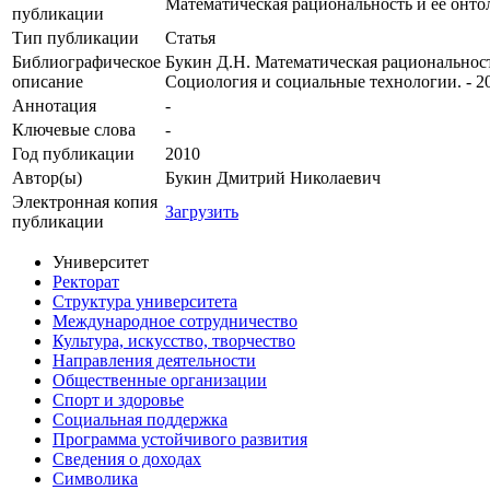
Математическая рациональность и ее онто
публикации
Тип публикации
Статья
Библиографическое
Букин Д.Н. Математическая рациональность
описание
Социология и социальные технологии. - 201
Аннотация
-
Ключевые cлова
-
Год публикации
2010
Автор(ы)
Букин Дмитрий Николаевич
Электронная копия
Загрузить
публикации
Университет
Ректорат
Структура университета
Международное сотрудничество
Культура, искусство, творчество
Направления деятельности
Общественные организации
Спорт и здоровье
Социальная поддержка
Программа устойчивого развития
Сведения о доходах
Символика