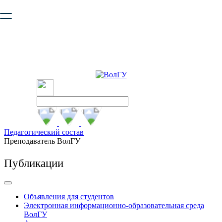
Ваш браузер устарел и не обеспечивает полноценную и
безопасную работу с сайтом. Пожалуйста
обновите браузер
,
чтобы улучшить взаимодействие с сайтом.
Педагогический состав
Преподаватель ВолГУ
Публикации
Объявления для студентов
Электронная информационно-образовательная среда
ВолГУ