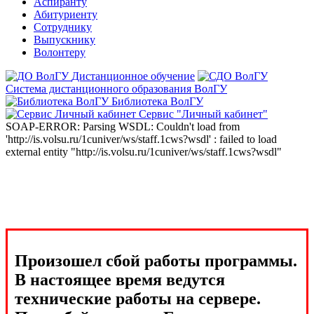
Аспиранту
Абитуриенту
Сотруднику
Выпускнику
Волонтеру
Дистанционное обучение
Система дистанционного образования ВолГУ
Библиотека ВолГУ
Сервис "Личный кабинет"
SOAP-ERROR: Parsing WSDL: Couldn't load from
'http://is.volsu.ru/1cuniver/ws/staff.1cws?wsdl' : failed to load
external entity "http://is.volsu.ru/1cuniver/ws/staff.1cws?wsdl"
Произошел сбой работы программы.
В настоящее время ведутся
технические работы на сервере.