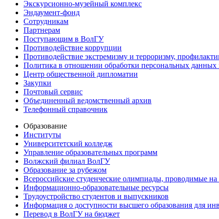
Экскурсионно-музейный комплекс
Эндаумент-фонд
Сотрудникам
Партнерам
Поступающим в ВолГУ
Противодействие коррупции
Противодействие экстремизму и терроризму, профилакти
Политика в отношении обработки персональных данных
Центр общественной дипломатии
Закупки
Почтовый сервис
Объединенный ведомственный архив
Телефонный справочник
Образование
Институты
Университетский колледж
Управление образовательных программ
Волжский филиал ВолГУ
Образование за рубежом
Всероссийские студенческие олимпиады, проводимые на
Информационно-образовательные ресурсы
Трудоустройство студентов и выпускников
Информация о доступности высшего образования для ин
Перевод в ВолГУ на бюджет