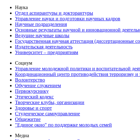
Наука
Отдел аспирантуры и докторантуры
Управление науки и подготовки научных кадров
Научные подразделения
Основные результаты научной и инновационной деятель
Ведущие научные школы
Государственная научная аттестация (диссертационные с
Издательская деятельность
Университет – предприятиям
Социум
Управление молодежной политики и воспитательной дея
Координационный центр противодействия терроризму и 
Волонтерство
Обучение служением
Первокурснику
Этический кодекс
Творческие клубы, организации
Здоровье и спорт
Студенческое самоуправление
Общежитие
"Единое окно" по поддержке молодых семей
Медиа