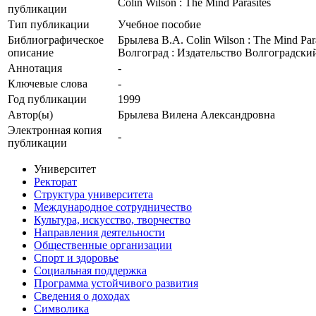
Сolin Wilson : The Mind Parasites
публикации
Тип публикации
Учебное пособие
Библиографическое
Брылева В.А. Сolin Wilson : The Mind Pa
описание
Волгоград : Издательство Волгоградски
Аннотация
-
Ключевые cлова
-
Год публикации
1999
Автор(ы)
Брылева Вилена Александровна
Электронная копия
-
публикации
Университет
Ректорат
Структура университета
Международное сотрудничество
Культура, искусство, творчество
Направления деятельности
Общественные организации
Спорт и здоровье
Социальная поддержка
Программа устойчивого развития
Сведения о доходах
Символика