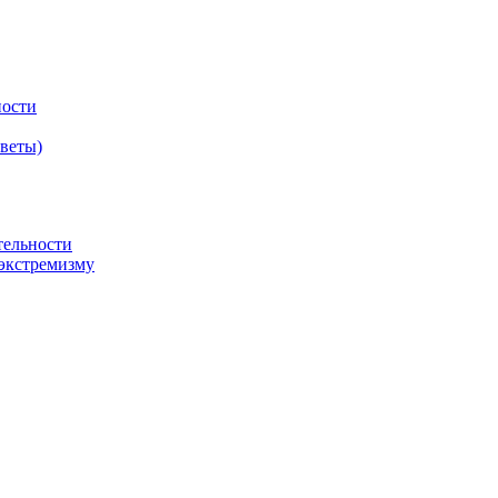
ности
оветы)
тельности
экстремизму