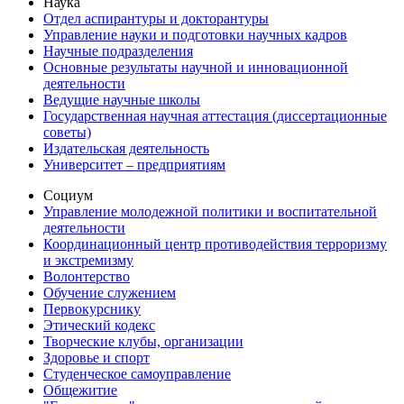
Наука
Отдел аспирантуры и докторантуры
Управление науки и подготовки научных кадров
Научные подразделения
Основные результаты научной и инновационной
деятельности
Ведущие научные школы
Государственная научная аттестация (диссертационные
советы)
Издательская деятельность
Университет – предприятиям
Социум
Управление молодежной политики и воспитательной
деятельности
Координационный центр противодействия терроризму
и экстремизму
Волонтерство
Обучение служением
Первокурснику
Этический кодекс
Творческие клубы, организации
Здоровье и спорт
Студенческое самоуправление
Общежитие