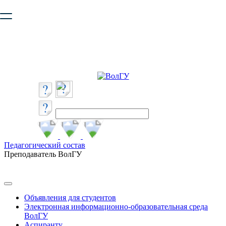
Ваш браузер устарел и не обеспечивает полноценную и
безопасную работу с сайтом. Пожалуйста
обновите браузер
,
чтобы улучшить взаимодействие с сайтом.
Педагогический состав
Преподаватель ВолГУ
Объявления для студентов
Электронная информационно-образовательная среда
ВолГУ
Аспиранту