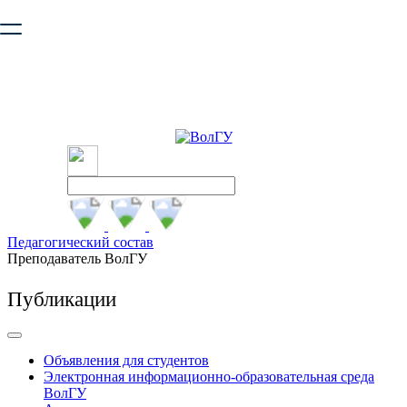
Ваш браузер устарел и не обеспечивает полноценную и
безопасную работу с сайтом. Пожалуйста
обновите браузер
,
чтобы улучшить взаимодействие с сайтом.
Педагогический состав
Преподаватель ВолГУ
Публикации
Объявления для студентов
Электронная информационно-образовательная среда
ВолГУ