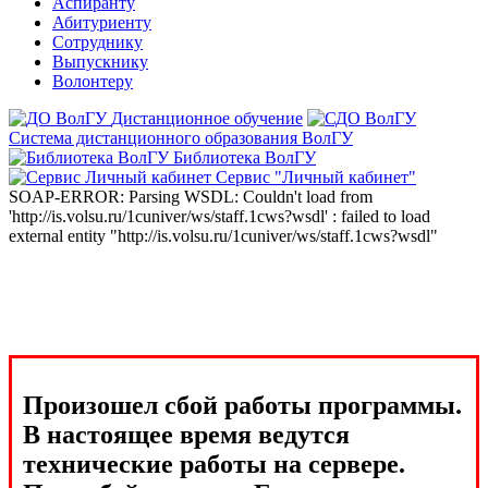
Аспиранту
Абитуриенту
Сотруднику
Выпускнику
Волонтеру
Дистанционное обучение
Система дистанционного образования ВолГУ
Библиотека ВолГУ
Сервис "Личный кабинет"
SOAP-ERROR: Parsing WSDL: Couldn't load from
'http://is.volsu.ru/1cuniver/ws/staff.1cws?wsdl' : failed to load
external entity "http://is.volsu.ru/1cuniver/ws/staff.1cws?wsdl"
Произошел сбой работы программы.
В настоящее время ведутся
технические работы на сервере.