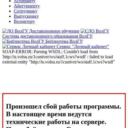
Аспиранту
Абитуриенту
Сотруднику
Выпускнику
Волонтеру
Дистанционное обучение
Система дистанционного образования ВолГУ
Библиотека ВолГУ
Сервис "Личный кабинет"
SOAP-ERROR: Parsing WSDL: Couldn't load from
'http://is.volsu.ru/1cuniver/ws/staff.1cws?wsdl' : failed to load
external entity "http://is.volsu.ru/1cuniver/ws/staff.1cws?wsdl"
Произошел сбой работы программы.
В настоящее время ведутся
технические работы на сервере.