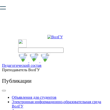
Ваш браузер устарел и не обеспечивает полноценную и
безопасную работу с сайтом. Пожалуйста
обновите браузер
,
чтобы улучшить взаимодействие с сайтом.
Педагогический состав
Преподаватель ВолГУ
Публикации
Объявления для студентов
Электронная информационно-образовательная среда
ВолГУ