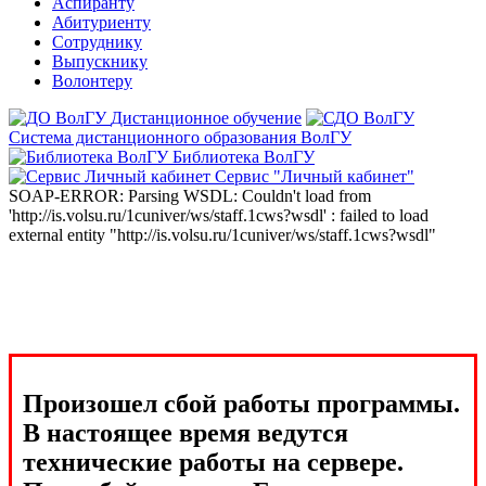
Аспиранту
Абитуриенту
Сотруднику
Выпускнику
Волонтеру
Дистанционное обучение
Система дистанционного образования ВолГУ
Библиотека ВолГУ
Сервис "Личный кабинет"
SOAP-ERROR: Parsing WSDL: Couldn't load from
'http://is.volsu.ru/1cuniver/ws/staff.1cws?wsdl' : failed to load
external entity "http://is.volsu.ru/1cuniver/ws/staff.1cws?wsdl"
Произошел сбой работы программы.
В настоящее время ведутся
технические работы на сервере.