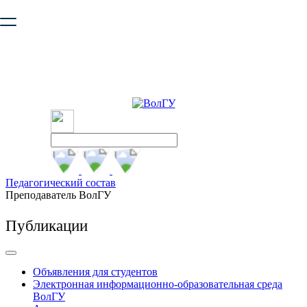
Ваш браузер устарел и не обеспечивает полноценную и
безопасную работу с сайтом. Пожалуйста
обновите браузер
,
чтобы улучшить взаимодействие с сайтом.
Педагогический состав
Преподаватель ВолГУ
Публикации
Объявления для студентов
Электронная информационно-образовательная среда
ВолГУ