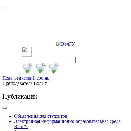
Ваш браузер устарел и не обеспечивает полноценную и
безопасную работу с сайтом. Пожалуйста
обновите браузер
,
чтобы улучшить взаимодействие с сайтом.
Педагогический состав
Преподаватель ВолГУ
Публикации
Объявления для студентов
Электронная информационно-образовательная среда
ВолГУ