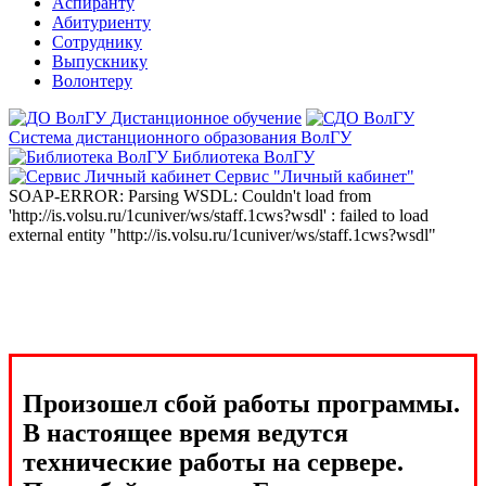
Аспиранту
Абитуриенту
Сотруднику
Выпускнику
Волонтеру
Дистанционное обучение
Система дистанционного образования ВолГУ
Библиотека ВолГУ
Сервис "Личный кабинет"
SOAP-ERROR: Parsing WSDL: Couldn't load from
'http://is.volsu.ru/1cuniver/ws/staff.1cws?wsdl' : failed to load
external entity "http://is.volsu.ru/1cuniver/ws/staff.1cws?wsdl"
Произошел сбой работы программы.
В настоящее время ведутся
технические работы на сервере.