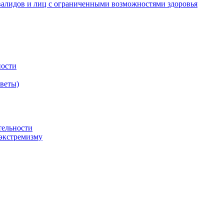
валидов и лиц с ограниченными возможностями здоровья
ности
оветы)
тельности
экстремизму