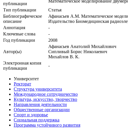
Математическое моделирование двумер
публикации
Тип публикации
Статья
Библиографическое
Афанасьев А.М. Математическое модели
описание
Издательство Биомедицинская радиоэлек
Аннотация
-
Ключевые cлова
-
Год публикации
2008
Афанасьев Анатолий Михайлович
Автор(ы)
Сипливый Борис Николаевич
Михайлов В. К.
Электронная копия
-
публикации
Университет
Ректорат
Структура университета
Международное сотрудничество
Культура, искусство, творчество
Направления деятельности
Общественные организации
Спорт и здоровье
Социальная поддержка
Программа устойчивого развития