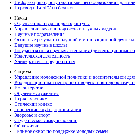
Информация о доступности высшего образования для ин
Перевод в ВолГУ на бюджет
Наука
Отдел аспирантуры и докторантуры
Управление науки и подготовки научных кадров
Научные подразделения
Основные результаты научной и инновационной деятель
Ведущие научные школы
Государственная научная аттестация (диссертационные с
Издательская деятельность
Университет – предприятиям
Социум
Управление молодежной политики и воспитательной дея
Координационный центр противодействия терроризму и 
Волонтерство
Обучение служением
Первокурснику
Этический кодекс
Творческие клубы, организации
Здоровье и спорт
Студенческое самоуправление
Общежитие
"Единое окно" по поддержке молодых семей