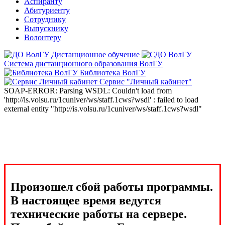
Аспиранту
Абитуриенту
Сотруднику
Выпускнику
Волонтеру
Дистанционное обучение
Система дистанционного образования ВолГУ
Библиотека ВолГУ
Сервис "Личный кабинет"
SOAP-ERROR: Parsing WSDL: Couldn't load from
'http://is.volsu.ru/1cuniver/ws/staff.1cws?wsdl' : failed to load
external entity "http://is.volsu.ru/1cuniver/ws/staff.1cws?wsdl"
Произошел сбой работы программы.
В настоящее время ведутся
технические работы на сервере.