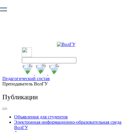
Ваш браузер устарел и не обеспечивает полноценную и
безопасную работу с сайтом. Пожалуйста
обновите браузер
,
чтобы улучшить взаимодействие с сайтом.
Педагогический состав
Преподаватель ВолГУ
Публикации
Объявления для студентов
Электронная информационно-образовательная среда
ВолГУ