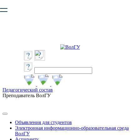
Ваш браузер устарел и не обеспечивает полноценную и
безопасную работу с сайтом. Пожалуйста
обновите браузер
,
чтобы улучшить взаимодействие с сайтом.
Педагогический состав
Преподаватель ВолГУ
Объявления для студентов
Электронная информационно-образовательная среда
ВолГУ
Аспиранту