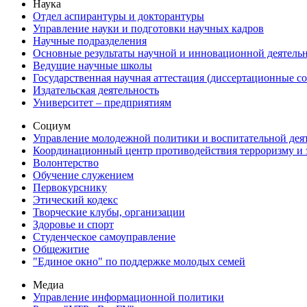
Наука
Отдел аспирантуры и докторантуры
Управление науки и подготовки научных кадров
Научные подразделения
Основные результаты научной и инновационной деятель
Ведущие научные школы
Государственная научная аттестация (диссертационные с
Издательская деятельность
Университет – предприятиям
Социум
Управление молодежной политики и воспитательной дея
Координационный центр противодействия терроризму и 
Волонтерство
Обучение служением
Первокурснику
Этический кодекс
Творческие клубы, организации
Здоровье и спорт
Студенческое самоуправление
Общежитие
"Единое окно" по поддержке молодых семей
Медиа
Управление информационной политики