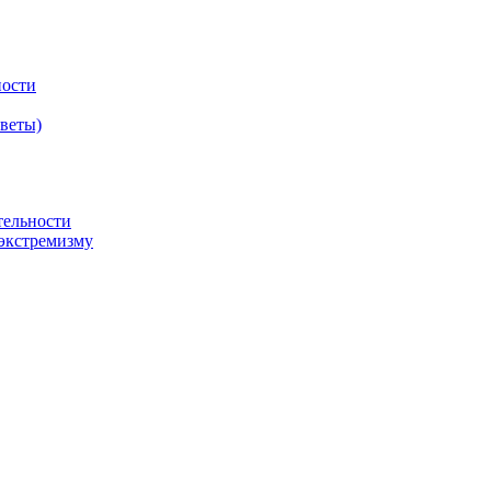
ности
оветы)
тельности
экстремизму