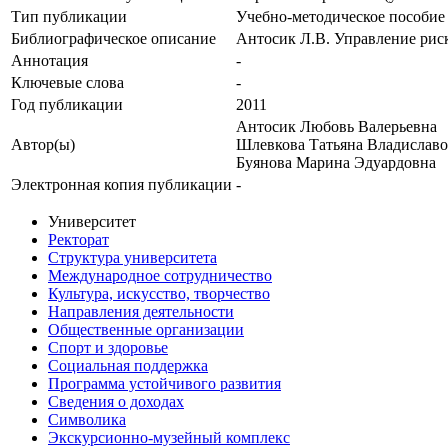
Тип публикации
Учебно-методическое пособие
Библиографическое описание
Антосик Л.В. Управление риск
Аннотация
-
Ключевые cлова
-
Год публикации
2011
Антосик Любовь Валерьевна
Автор(ы)
Шлевкова Татьяна Владислав
Буянова Марина Эдуардовна
Электронная копия публикации
-
Университет
Ректорат
Структура университета
Международное сотрудничество
Культура, искусство, творчество
Направления деятельности
Общественные организации
Спорт и здоровье
Социальная поддержка
Программа устойчивого развития
Сведения о доходах
Символика
Экскурсионно-музейный комплекс