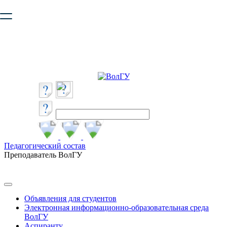
Ваш браузер устарел и не обеспечивает полноценную и
безопасную работу с сайтом. Пожалуйста
обновите браузер
,
чтобы улучшить взаимодействие с сайтом.
Педагогический состав
Преподаватель ВолГУ
Объявления для студентов
Электронная информационно-образовательная среда
ВолГУ
Аспиранту