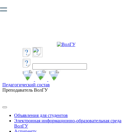
Ваш браузер устарел и не обеспечивает полноценную и
безопасную работу с сайтом. Пожалуйста
обновите браузер
,
чтобы улучшить взаимодействие с сайтом.
Педагогический состав
Преподаватель ВолГУ
Объявления для студентов
Электронная информационно-образовательная среда
ВолГУ
Аспиранту