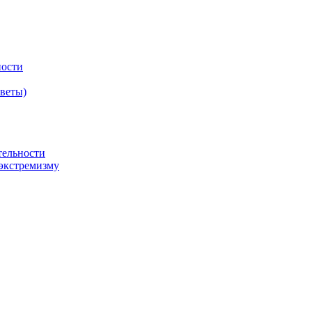
ности
оветы)
тельности
экстремизму