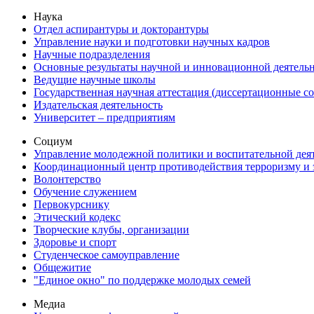
Наука
Отдел аспирантуры и докторантуры
Управление науки и подготовки научных кадров
Научные подразделения
Основные результаты научной и инновационной деятель
Ведущие научные школы
Государственная научная аттестация (диссертационные с
Издательская деятельность
Университет – предприятиям
Социум
Управление молодежной политики и воспитательной дея
Координационный центр противодействия терроризму и 
Волонтерство
Обучение служением
Первокурснику
Этический кодекс
Творческие клубы, организации
Здоровье и спорт
Студенческое самоуправление
Общежитие
"Единое окно" по поддержке молодых семей
Медиа