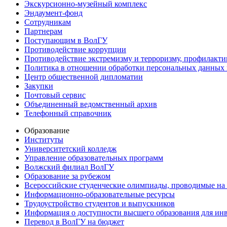
Экскурсионно-музейный комплекс
Эндаумент-фонд
Сотрудникам
Партнерам
Поступающим в ВолГУ
Противодействие коррупции
Противодействие экстремизму и терроризму, профилакти
Политика в отношении обработки персональных данных
Центр общественной дипломатии
Закупки
Почтовый сервис
Объединенный ведомственный архив
Телефонный справочник
Образование
Институты
Университетский колледж
Управление образовательных программ
Волжский филиал ВолГУ
Образование за рубежом
Всероссийские студенческие олимпиады, проводимые на
Информационно-образовательные ресурсы
Трудоустройство студентов и выпускников
Информация о доступности высшего образования для ин
Перевод в ВолГУ на бюджет