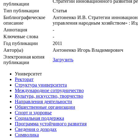
Стратегии инновационного развития 
публикации
Тип публикации
Статья
Библиографическое
Антоненко И.В. Стратегии инновационн
описание
управления народным хозяйством» : Изд
Аннотация
-
Ключевые cлова
-
Год публикации
2011
Автор(ы)
Антоненко Игорь Владимирович
Электронная копия
Загрузить
публикации
Университет
Ректорат
Структура университета
Международное сотрудничество
Культура, искусство, творчество
Направления деятельности
Общественные организации
Спорт и здоровье
Социальная поддержка
Программа устойчивого развития
Сведения о доходах
Символика