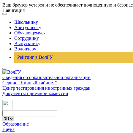
Ваш браузер устарел и не обеспечивает полноценную и безопа
Навигация
Школьнику
Абитуриенту
Обучающемуся
Сотруднику
Выпускнику
Волонтеру
Рейтинг в ВолГУ
Сведения об образовательной организации
Сервис "Личный кабинет"
Центр тестирования иностранных граждан
Документы приемной комиссии
Образование
Наука