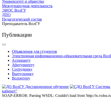
Университет и общество
Международная деятельность
ЭИОС ВолГУ
ДПО
Педагогический состав
Преподаватель ВолГУ
Публикации
Объявления для студентов
Электронная информационно-образовательная среда Вол
Аспиранту
Абитуриенту
Сотруднику
Выпускнику
Волонтеру
Дистанционное обучение
Система
кабинет"
SOAP-ERROR: Parsing WSDL: Couldn't load from 'http://is.volsu.ru/1cu