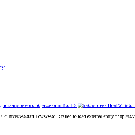
ГУ
 дистанционного образования ВолГУ
Библ
niver/ws/staff.1cws?wsdl' : failed to load external entity "http://is.