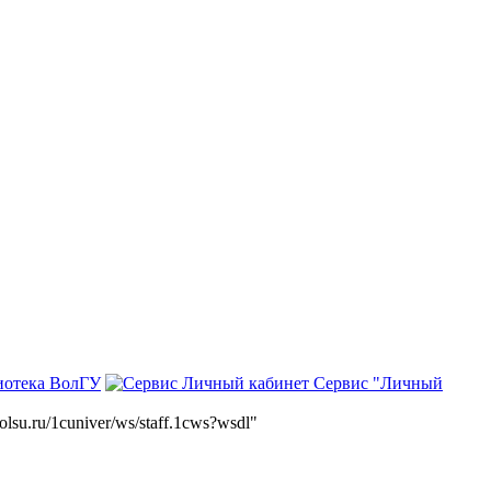
иотека ВолГУ
Сервис "Личный
volsu.ru/1cuniver/ws/staff.1cws?wsdl"