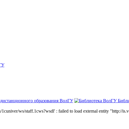
ГУ
 дистанционного образования ВолГУ
Библ
niver/ws/staff.1cws?wsdl' : failed to load external entity "http://is.