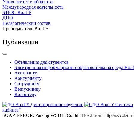
Университет и общество
Международная деятельность
ЭИОС ВолГУ
ДПО
Педагогический состав
Преподаватель ВолГУ
Публикации
Объявления для студентов
Электронная информационно-образовательная среда Вол
Аспиранту
Абитуриенту
Сотруднику
Выпускнику
Волонтеру
Дистанционное обучение
Система
кабинет"
SOAP-ERROR: Parsing WSDL: Couldn't load from 'http://is.volsu.ru/1cu