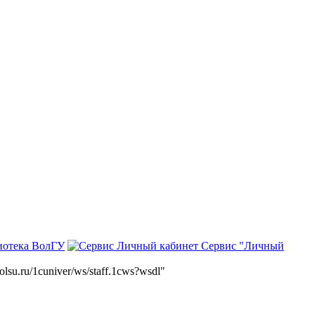
иотека ВолГУ
Сервис "Личный
volsu.ru/1cuniver/ws/staff.1cws?wsdl"