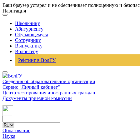
Ваш браузер устарел и не обеспечивает полноценную и безопа
Навигация
Школьнику
Абитуриенту
Обучающемуся
Сотруднику
Выпускнику
Волонтеру
Рейтинг в ВолГУ
Сведения об образовательной организации
Сервис "Личный кабинет"
Центр тестирования иностранных граждан
Документы приемной комиссии
Образование
Наука