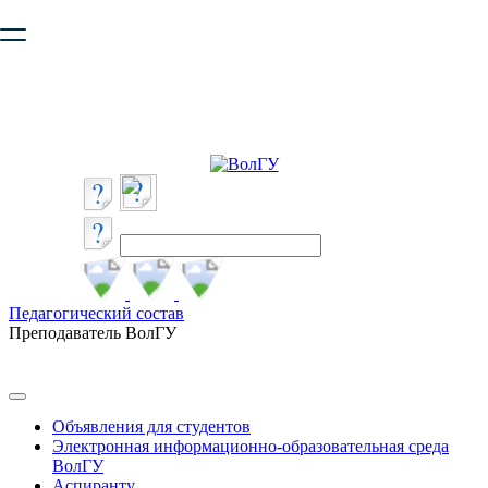
Ваш браузер устарел и не обеспечивает полноценную и
безопасную работу с сайтом. Пожалуйста
обновите браузер
,
чтобы улучшить взаимодействие с сайтом.
Педагогический состав
Преподаватель ВолГУ
Объявления для студентов
Электронная информационно-образовательная среда
ВолГУ
Аспиранту