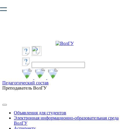
Ваш браузер устарел и не обеспечивает полноценную и
безопасную работу с сайтом. Пожалуйста
обновите браузер
,
чтобы улучшить взаимодействие с сайтом.
Педагогический состав
Преподаватель ВолГУ
Объявления для студентов
Электронная информационно-образовательная среда
ВолГУ
Аспиранту