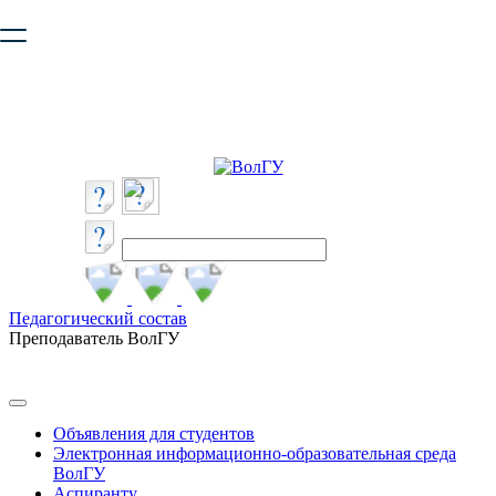
Ваш браузер устарел и не обеспечивает полноценную и
безопасную работу с сайтом. Пожалуйста
обновите браузер
,
чтобы улучшить взаимодействие с сайтом.
Педагогический состав
Преподаватель ВолГУ
Объявления для студентов
Электронная информационно-образовательная среда
ВолГУ
Аспиранту