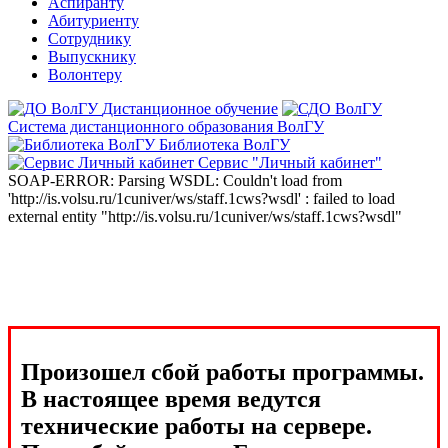
Аспиранту
Абитуриенту
Сотруднику
Выпускнику
Волонтеру
Дистанционное обучение
Система дистанционного образования ВолГУ
Библиотека ВолГУ
Сервис "Личный кабинет"
SOAP-ERROR: Parsing WSDL: Couldn't load from
'http://is.volsu.ru/1cuniver/ws/staff.1cws?wsdl' : failed to load
external entity "http://is.volsu.ru/1cuniver/ws/staff.1cws?wsdl"
Произошел сбой работы программы.
В настоящее время ведутся
технические работы на сервере.