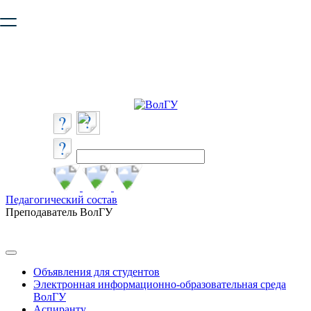
Ваш браузер устарел и не обеспечивает полноценную и
безопасную работу с сайтом. Пожалуйста
обновите браузер
,
чтобы улучшить взаимодействие с сайтом.
Педагогический состав
Преподаватель ВолГУ
Объявления для студентов
Электронная информационно-образовательная среда
ВолГУ
Аспиранту