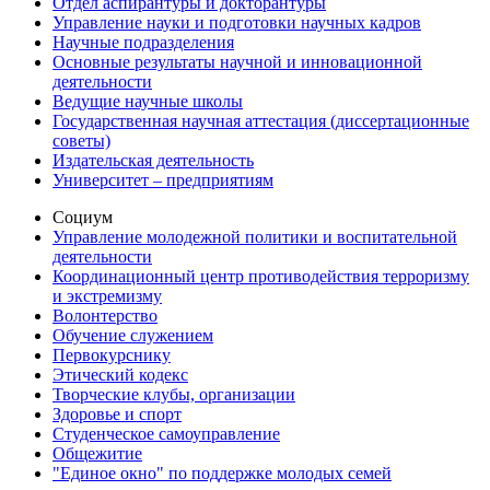
Отдел аспирантуры и докторантуры
Управление науки и подготовки научных кадров
Научные подразделения
Основные результаты научной и инновационной
деятельности
Ведущие научные школы
Государственная научная аттестация (диссертационные
советы)
Издательская деятельность
Университет – предприятиям
Социум
Управление молодежной политики и воспитательной
деятельности
Координационный центр противодействия терроризму
и экстремизму
Волонтерство
Обучение служением
Первокурснику
Этический кодекс
Творческие клубы, организации
Здоровье и спорт
Студенческое самоуправление
Общежитие
"Единое окно" по поддержке молодых семей