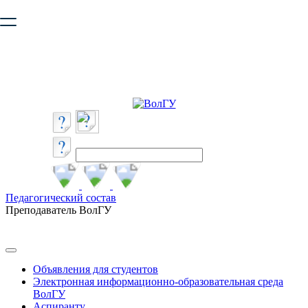
Ваш браузер устарел и не обеспечивает полноценную и
безопасную работу с сайтом. Пожалуйста
обновите браузер
,
чтобы улучшить взаимодействие с сайтом.
Педагогический состав
Преподаватель ВолГУ
Объявления для студентов
Электронная информационно-образовательная среда
ВолГУ
Аспиранту