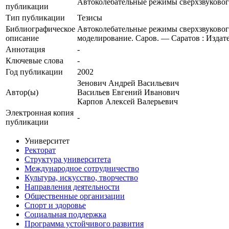
Автоколебательные режимы сверхзвуковог
публикации
Тип публикации
Тезисы
Библиографическое
Автоколебательные режимы сверхзвукового 
описание
моделирование. Саров. — Саратов : Издате
Аннотация
-
Ключевые cлова
-
Год публикации
2002
Зенович Андрей Васильевич
Автор(ы)
Васильев Евгений Иванович
Карпов Алексей Валерьевич
Электронная копия
-
публикации
Университет
Ректорат
Структура университета
Международное сотрудничество
Культура, искусство, творчество
Направления деятельности
Общественные организации
Спорт и здоровье
Социальная поддержка
Программа устойчивого развития