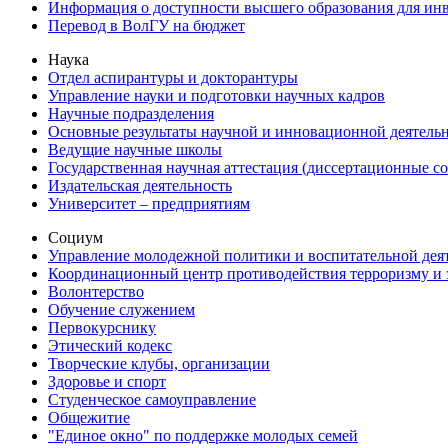
Информация о доступности высшего образования для ин
Перевод в ВолГУ на бюджет
Наука
Отдел аспирантуры и докторантуры
Управление науки и подготовки научных кадров
Научные подразделения
Основные результаты научной и инновационной деятель
Ведущие научные школы
Государственная научная аттестация (диссертационные с
Издательская деятельность
Университет – предприятиям
Социум
Управление молодежной политики и воспитательной дея
Координационный центр противодействия терроризму и 
Волонтерство
Обучение служением
Первокурснику
Этический кодекс
Творческие клубы, организации
Здоровье и спорт
Студенческое самоуправление
Общежитие
"Единое окно" по поддержке молодых семей