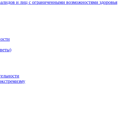
валидов и лиц с ограниченными возможностями здоровья
ности
оветы)
тельности
экстремизму