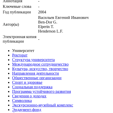
Аннотация
-
Ключевые cлова
-
Год публикации
2004
Васильев Евгений Иванович
Ben-Dor G.
Автор(ы)
Elperin T.
Henderson L.F.
Электронная копия
-
публикации
Университет
Ректорат
Структура университета
Международное сотрудничество
Культура, искусство, творчество
Направления деятельности
Общественные организации
Спорт и здоровье
Социальная поддержка
Программа устойчивого развития
Сведения о доходах
Символика
Экскурсионно-музейный комплекс
Эндаумент-фонд