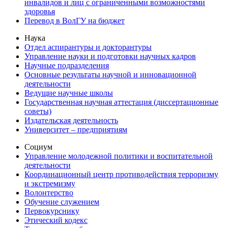
инвалидов и лиц с ограниченными возможностями
здоровья
Перевод в ВолГУ на бюджет
Наука
Отдел аспирантуры и докторантуры
Управление науки и подготовки научных кадров
Научные подразделения
Основные результаты научной и инновационной
деятельности
Ведущие научные школы
Государственная научная аттестация (диссертационные
советы)
Издательская деятельность
Университет – предприятиям
Социум
Управление молодежной политики и воспитательной
деятельности
Координационный центр противодействия терроризму
и экстремизму
Волонтерство
Обучение служением
Первокурснику
Этический кодекс