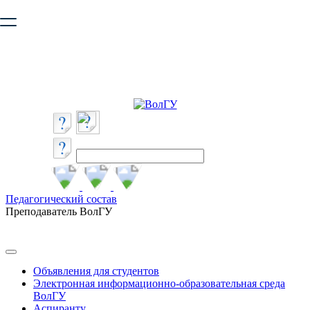
Ваш браузер устарел и не обеспечивает полноценную и
безопасную работу с сайтом. Пожалуйста
обновите браузер
,
чтобы улучшить взаимодействие с сайтом.
Педагогический состав
Преподаватель ВолГУ
Объявления для студентов
Электронная информационно-образовательная среда
ВолГУ
Аспиранту