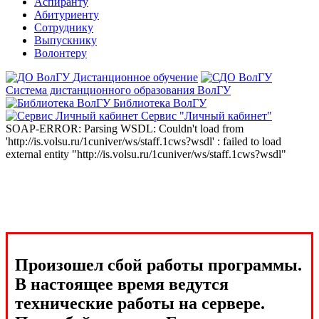
Аспиранту
Абитуриенту
Сотруднику
Выпускнику
Волонтеру
Дистанционное обучение
Система дистанционного образования ВолГУ
Библиотека ВолГУ
Сервис "Личный кабинет"
SOAP-ERROR: Parsing WSDL: Couldn't load from
'http://is.volsu.ru/1cuniver/ws/staff.1cws?wsdl' : failed to load
external entity "http://is.volsu.ru/1cuniver/ws/staff.1cws?wsdl"
Произошел сбой работы программы.
В настоящее время ведутся
технические работы на сервере.