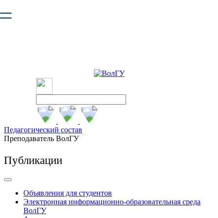
Ваш браузер устарел и не обеспечивает полноценную и
безопасную работу с сайтом. Пожалуйста
обновите браузер
,
чтобы улучшить взаимодействие с сайтом.
Педагогический состав
Преподаватель ВолГУ
Публикации
Объявления для студентов
Электронная информационно-образовательная среда
ВолГУ