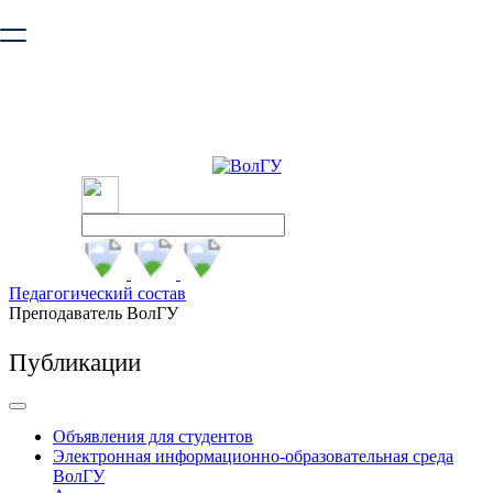
Ваш браузер устарел и не обеспечивает полноценную и
безопасную работу с сайтом. Пожалуйста
обновите браузер
,
чтобы улучшить взаимодействие с сайтом.
Педагогический состав
Преподаватель ВолГУ
Публикации
Объявления для студентов
Электронная информационно-образовательная среда
ВолГУ