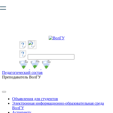
Ваш браузер устарел и не обеспечивает полноценную и
безопасную работу с сайтом. Пожалуйста
обновите браузер
,
чтобы улучшить взаимодействие с сайтом.
Педагогический состав
Преподаватель ВолГУ
Объявления для студентов
Электронная информационно-образовательная среда
ВолГУ
Аспиранту