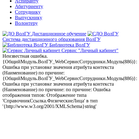
Аспиранту
Абитуриенту
Сотруднику
Выпускнику
Волонтеру
Дистанционное обучение
Система дистанционного образования ВолГУ
Библиотека ВолГУ
Сервис "Личный кабинет"
Неизвестная ошибка.
{ОбщийМодуль.ВолГУ_WebСервисСотрудники.Модуль(886)}:
Ошибка при установке значения атрибута контекста
(Наименование) по причине:
{ОбщийМодуль.ВолГУ_WebСервисСотрудники.Модуль(886)}:
Ошибка при установке значения атрибута контекста
(Наименование) по причине: по причине: Ошибка
отображения типов: Отображение типа
'СправочникСсылка.ФизическиеЛица' в тип
'{http://www.w3.org/2001/XMLSchema}string'