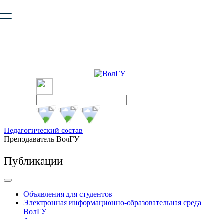
Ваш браузер устарел и не обеспечивает полноценную и
безопасную работу с сайтом. Пожалуйста
обновите браузер
,
чтобы улучшить взаимодействие с сайтом.
Педагогический состав
Преподаватель ВолГУ
Публикации
Объявления для студентов
Электронная информационно-образовательная среда
ВолГУ