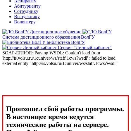
Аспиранту
Абитуриенту
Сотруднику
Выпускнику
Волонтеру
Дистанционное обучение
Система дистанционного образования ВолГУ
Библиотека ВолГУ
Сервис "Личный кабинет"
SOAP-ERROR: Parsing WSDL: Couldn't load from
'http://is.volsu.ru/1cuniver/ws/staff.1cws?wsdl' : failed to load
external entity "http://is.volsu.ru/1cuniver/ws/staff.1cws?wsdl"
Произошел сбой работы программы.
В настоящее время ведутся
технические работы на сервере.