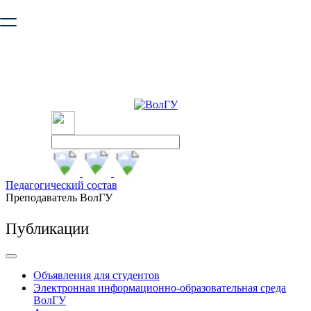
Ваш браузер устарел и не обеспечивает полноценную и
безопасную работу с сайтом. Пожалуйста
обновите браузер
,
чтобы улучшить взаимодействие с сайтом.
Педагогический состав
Преподаватель ВолГУ
Публикации
Объявления для студентов
Электронная информационно-образовательная среда
ВолГУ