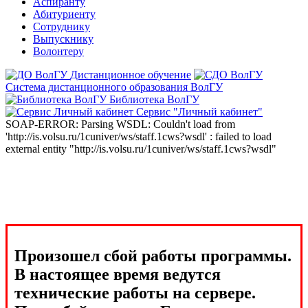
Аспиранту
Абитуриенту
Сотруднику
Выпускнику
Волонтеру
Дистанционное обучение
Система дистанционного образования ВолГУ
Библиотека ВолГУ
Сервис "Личный кабинет"
SOAP-ERROR: Parsing WSDL: Couldn't load from
'http://is.volsu.ru/1cuniver/ws/staff.1cws?wsdl' : failed to load
external entity "http://is.volsu.ru/1cuniver/ws/staff.1cws?wsdl"
Произошел сбой работы программы.
В настоящее время ведутся
технические работы на сервере.