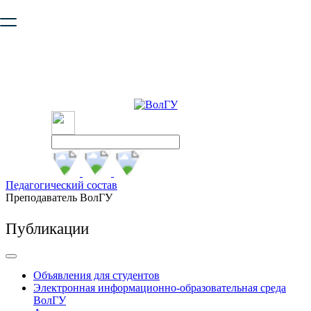
Ваш браузер устарел и не обеспечивает полноценную и
безопасную работу с сайтом. Пожалуйста
обновите браузер
,
чтобы улучшить взаимодействие с сайтом.
Педагогический состав
Преподаватель ВолГУ
Публикации
Объявления для студентов
Электронная информационно-образовательная среда
ВолГУ