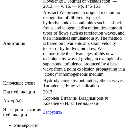
Kovalenko // Journal of Visualization. —
2013. — V. 16. — Pp. 145-151.
Abstract We present an original method for
recognition of different types of
hydrodynamic discontinuities such as shock
fronts and tangential discontinuities, smooth
types of flows such as rarefaction waves, and
their intensities simultaneously. The method
Аннотация
is based on invariants of a strain velocity
tensor of hydrodynamic flow. We
demonstrate the advantages of this new
technique by way of giving an example of a
supersonic turbulence produced by a blast
wave from a point explosion propagating in a
‘cloudy’ inhomogeneous medium.
Hydrodynamic discontinuities, Shock waves,
Ключевые cлова
Turbulence, Flow visualization
Год публикации
2013
Королев Виталий Владимирович
Автор(ы)
Коваленко Илья Геннадьевич
Электронная копия
Загрузить
публикации
Университет