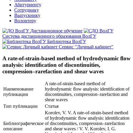
Абитуриенту
Сотруднику
Выпускнику
Волонтеру
Дистанционное обучение
Система дистанционного образования ВолГУ
Библиотека ВолГУ
Сервис "Личный кабинет"
A rate-of-strain-based method of hydrodynamic ﬂow
analysis: identiﬁcation of discontinuities,
compression–rarefaction and shear waves
A rate-of-strain-based method of
Наименование
hydrodynamic ﬂow analysis: identiﬁcation of
публикации
discontinuities, compression–rarefaction and
shear waves
Тип публикации
Статья
Korolev, V. V. A rate-of-strain-based method
of hydrodynamic ﬂow analysis: identiﬁcation
Библиографическое
of discontinuities, compression–rarefaction
описание
and shear waves / V. V. Korolev, I. G.