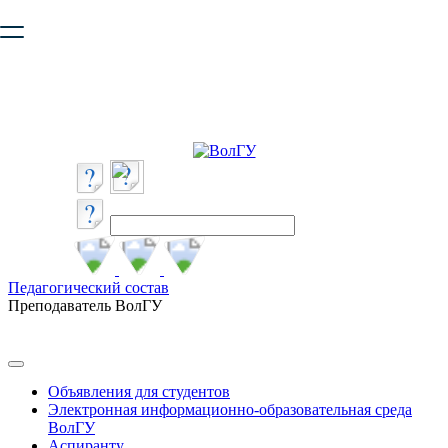
Ваш браузер устарел и не обеспечивает полноценную и
безопасную работу с сайтом. Пожалуйста
обновите браузер
,
чтобы улучшить взаимодействие с сайтом.
Педагогический состав
Преподаватель ВолГУ
Объявления для студентов
Электронная информационно-образовательная среда
ВолГУ
Аспиранту