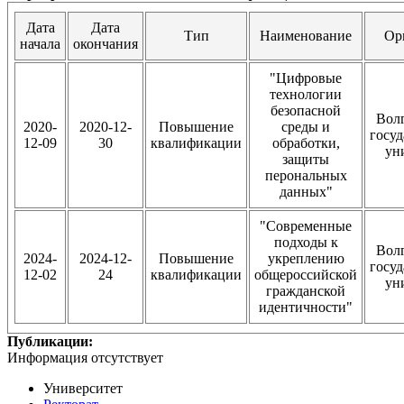
Дата
Дата
Тип
Наименование
Ор
начала
окончания
"Цифровые
технологии
безопасной
Вол
2020-
2020-12-
Повышение
среды и
госу
12-09
30
квалификации
обработки,
ун
защиты
перональных
данных"
"Современные
подходы к
Вол
2024-
2024-12-
Повышение
укреплению
госу
12-02
24
квалификации
общероссийской
ун
гражданской
идентичности"
Публикации:
Информация отсутствует
Университет