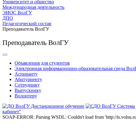
Университет и общество
Международная деятельность
ЭИОС ВолГУ
ДПО
Педагогический состав
Преподаватель ВолГУ
Преподаватель ВолГУ
Объявления для студентов
Электронная информационно-образовательная среда Вол
Аспиранту
Абитуриенту
Сотруднику
Выпускнику
Волонтеру
Дистанционное обучение
Система
кабинет"
SOAP-ERROR: Parsing WSDL: Couldn't load from 'http://is.volsu.ru/1cu