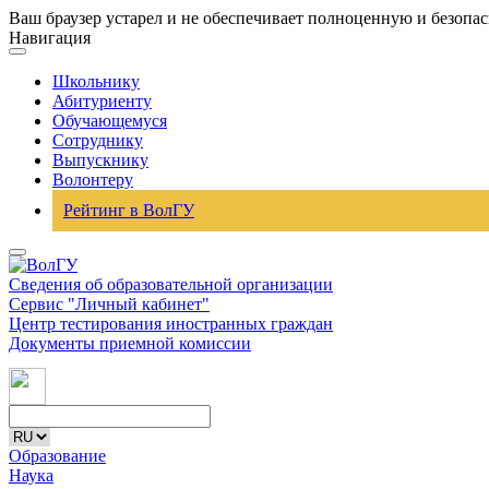
Ваш браузер устарел и не обеспечивает полноценную и безопа
Навигация
Школьнику
Абитуриенту
Обучающемуся
Сотруднику
Выпускнику
Волонтеру
Рейтинг в ВолГУ
Сведения об образовательной организации
Сервис "Личный кабинет"
Центр тестирования иностранных граждан
Документы приемной комиссии
Образование
Наука