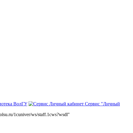
иотека ВолГУ
Сервис "Личный
volsu.ru/1cuniver/ws/staff.1cws?wsdl"