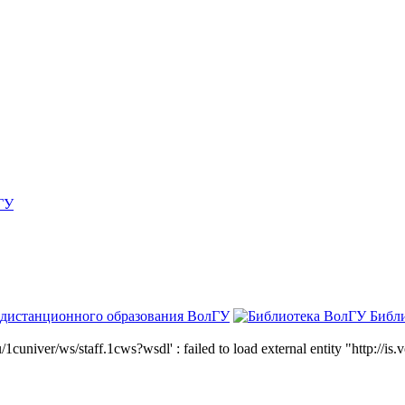
ГУ
 дистанционного образования ВолГУ
Библ
niver/ws/staff.1cws?wsdl' : failed to load external entity "http://is.