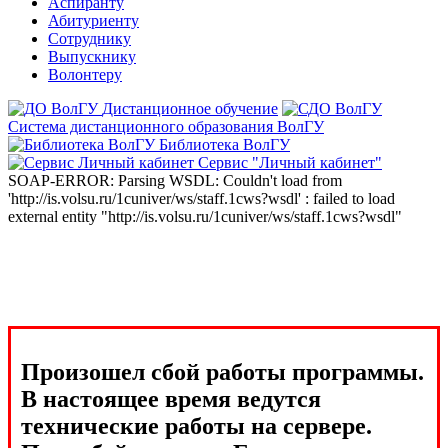
Аспиранту
Абитуриенту
Сотруднику
Выпускнику
Волонтеру
Дистанционное обучение
Система дистанционного образования ВолГУ
Библиотека ВолГУ
Сервис "Личный кабинет"
SOAP-ERROR: Parsing WSDL: Couldn't load from
'http://is.volsu.ru/1cuniver/ws/staff.1cws?wsdl' : failed to load
external entity "http://is.volsu.ru/1cuniver/ws/staff.1cws?wsdl"
Произошел сбой работы программы.
В настоящее время ведутся
технические работы на сервере.