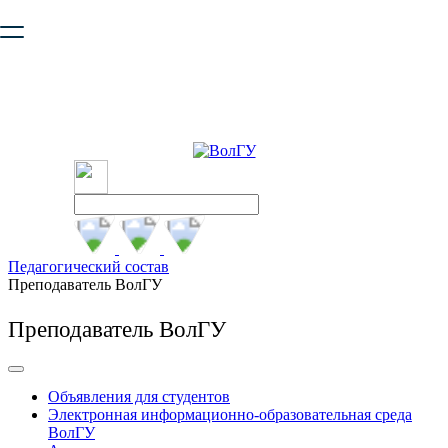
Ваш браузер устарел и не обеспечивает полноценную и
безопасную работу с сайтом. Пожалуйста
обновите браузер
,
чтобы улучшить взаимодействие с сайтом.
Педагогический состав
Преподаватель ВолГУ
Преподаватель ВолГУ
Объявления для студентов
Электронная информационно-образовательная среда
ВолГУ