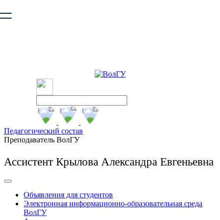
Ваш браузер устарел и не обеспечивает полноценную и
безопасную работу с сайтом. Пожалуйста
обновите браузер
,
чтобы улучшить взаимодействие с сайтом.
Педагогический состав
Преподаватель ВолГУ
Ассистент Крылова Александра Евгеньевна
Объявления для студентов
Электронная информационно-образовательная среда
ВолГУ