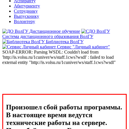
Аспиранту
Абитуриенту
Сотруднику
Выпускнику
Волонтеру
Дистанционное обучение
Система дистанционного образования ВолГУ
Библиотека ВолГУ
Сервис "Личный кабинет"
SOAP-ERROR: Parsing WSDL: Couldn't load from
'http://is.volsu.ru/1cuniver/ws/staff.1cws?wsdl' : failed to load
external entity "http://is.volsu.ru/1cuniver/ws/staff.1cws?wsdl"
Произошел сбой работы программы.
В настоящее время ведутся
технические работы на сервере.