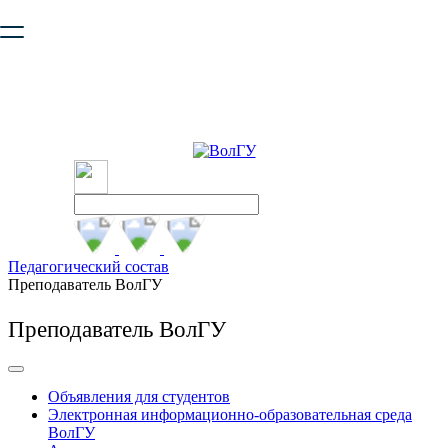
Ваш браузер устарел и не обеспечивает полноценную и
безопасную работу с сайтом. Пожалуйста
обновите браузер
,
чтобы улучшить взаимодействие с сайтом.
Педагогический состав
Преподаватель ВолГУ
Преподаватель ВолГУ
Объявления для студентов
Электронная информационно-образовательная среда
ВолГУ