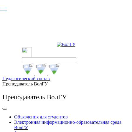
Ваш браузер устарел и не обеспечивает полноценную и
безопасную работу с сайтом. Пожалуйста
обновите браузер
,
чтобы улучшить взаимодействие с сайтом.
Педагогический состав
Преподаватель ВолГУ
Преподаватель ВолГУ
Объявления для студентов
Электронная информационно-образовательная среда
ВолГУ