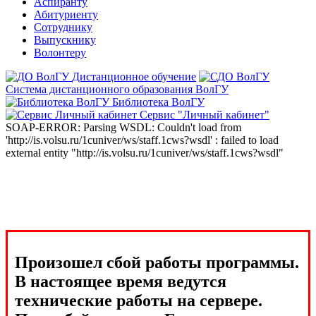
Аспиранту
Абитуриенту
Сотруднику
Выпускнику
Волонтеру
Дистанционное обучение
Система дистанционного образования ВолГУ
Библиотека ВолГУ
Сервис "Личный кабинет"
SOAP-ERROR: Parsing WSDL: Couldn't load from
'http://is.volsu.ru/1cuniver/ws/staff.1cws?wsdl' : failed to load
external entity "http://is.volsu.ru/1cuniver/ws/staff.1cws?wsdl"
Произошел сбой работы программы.
В настоящее время ведутся
технические работы на сервере.