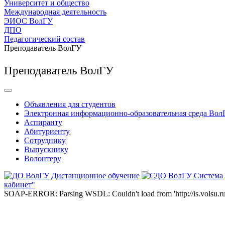
Университет и общество
Международная деятельность
ЭИОС ВолГУ
ДПО
Педагогический состав
Преподаватель ВолГУ
Преподаватель ВолГУ
Объявления для студентов
Электронная информационно-образовательная среда Вол
Аспиранту
Абитуриенту
Сотруднику
Выпускнику
Волонтеру
Дистанционное обучение
Система
кабинет"
SOAP-ERROR: Parsing WSDL: Couldn't load from 'http://is.volsu.ru/1cu