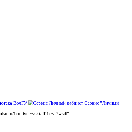
иотека ВолГУ
Сервис "Личный
volsu.ru/1cuniver/ws/staff.1cws?wsdl"