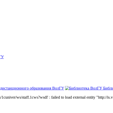
ГУ
 дистанционного образования ВолГУ
Библ
niver/ws/staff.1cws?wsdl' : failed to load external entity "http://is.