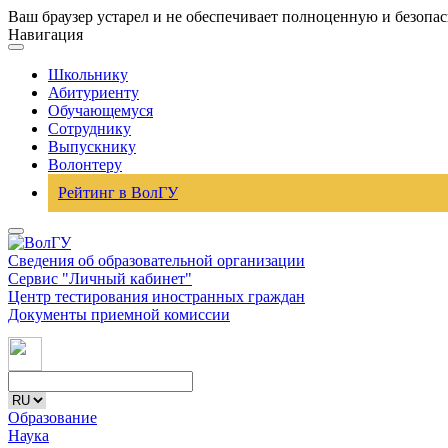
Ваш браузер устарел и не обеспечивает полноценную и безопа
Навигация
Школьнику
Абитуриенту
Обучающемуся
Сотруднику
Выпускнику
Волонтеру
Рейтинг в ВолГУ
Сведения об образовательной организации
Сервис "Личный кабинет"
Центр тестирования иностранных граждан
Документы приемной комиссии
Образование
Наука