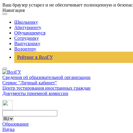
Ваш браузер устарел и не обеспечивает полноценную и безопа
Навигация
Школьнику
Абитуриенту
Обучающемуся
Сотруднику
Выпускнику
Волонтеру
Рейтинг в ВолГУ
Сведения об образовательной организации
Сервис "Личный кабинет"
Центр тестирования иностранных граждан
Документы приемной комиссии
Образование
Наука