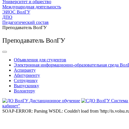
Университет и общество
Международная деятельность
ЭИОС ВолГУ
ДПО
Педагогический состав
Преподаватель ВолГУ
Преподаватель ВолГУ
Объявления для студентов
Электронная информационно-образовательная среда Вол
Аспиранту
Абитуриенту
Сотруднику
Выпускнику
Волонтеру
Дистанционное обучение
Система
кабинет"
SOAP-ERROR: Parsing WSDL: Couldn't load from 'http://is.volsu.ru/1cu