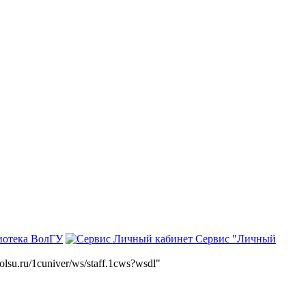
иотека ВолГУ
Сервис "Личный
volsu.ru/1cuniver/ws/staff.1cws?wsdl"