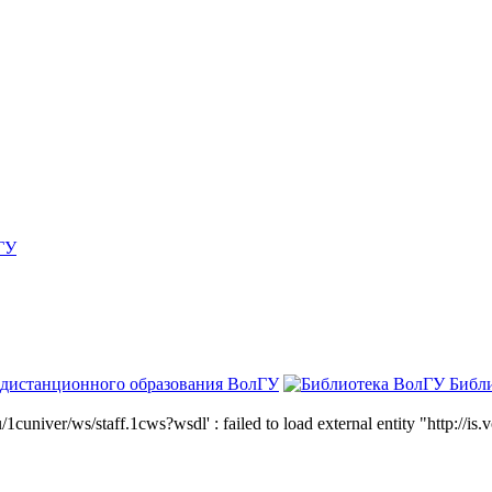
ГУ
 дистанционного образования ВолГУ
Библ
niver/ws/staff.1cws?wsdl' : failed to load external entity "http://is.