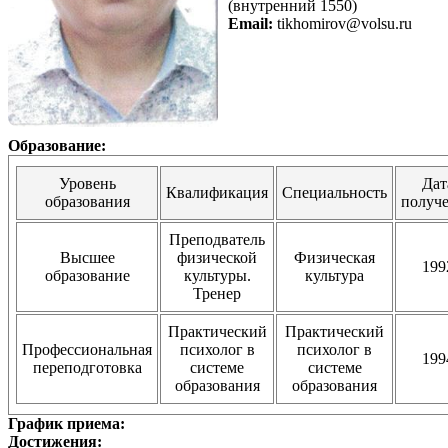
(внутренний 1550)
Email:
tikhomirov@volsu.ru
Образование:
Уровень
Дат
Квалификация
Специальность
образования
получ
Преподватель
Высшее
физической
Физическая
199
образование
культуры.
культура
Тренер
Практический
Практический
Профессиональная
психолог в
психолог в
199
переподготовка
системе
системе
образования
образования
График приема:
Достижения: