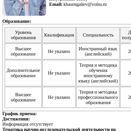
Email:
khasengaliev@volsu.ru
Образование:
Уровень
Д
Квалификация
Специальность
образования
пол
Высшее
Иностранный язык
Не указано
2
образование
(английский)
Теория и методика
Дополнительное
обучения
Не указано
2
образование
иностранному
языку (английский)
Теория и методика
Высшее
Не указано
профессионального
2
образование
образования
График приема:
Достижения:
Информация отсутствует
Тематика научно-исследовательской деятельности по