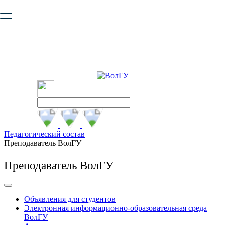
Ваш браузер устарел и не обеспечивает полноценную и
безопасную работу с сайтом. Пожалуйста
обновите браузер
,
чтобы улучшить взаимодействие с сайтом.
Педагогический состав
Преподаватель ВолГУ
Преподаватель ВолГУ
Объявления для студентов
Электронная информационно-образовательная среда
ВолГУ