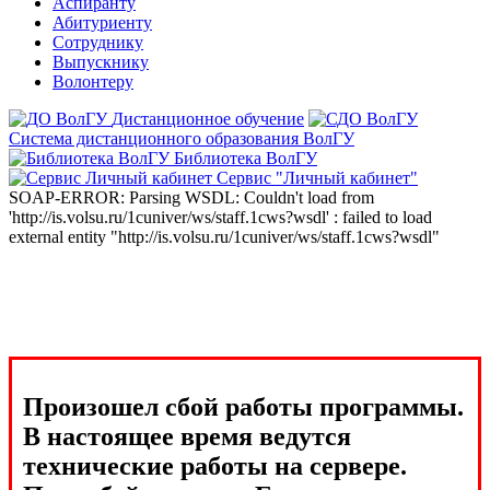
Аспиранту
Абитуриенту
Сотруднику
Выпускнику
Волонтеру
Дистанционное обучение
Система дистанционного образования ВолГУ
Библиотека ВолГУ
Сервис "Личный кабинет"
SOAP-ERROR: Parsing WSDL: Couldn't load from
'http://is.volsu.ru/1cuniver/ws/staff.1cws?wsdl' : failed to load
external entity "http://is.volsu.ru/1cuniver/ws/staff.1cws?wsdl"
Произошел сбой работы программы.
В настоящее время ведутся
технические работы на сервере.