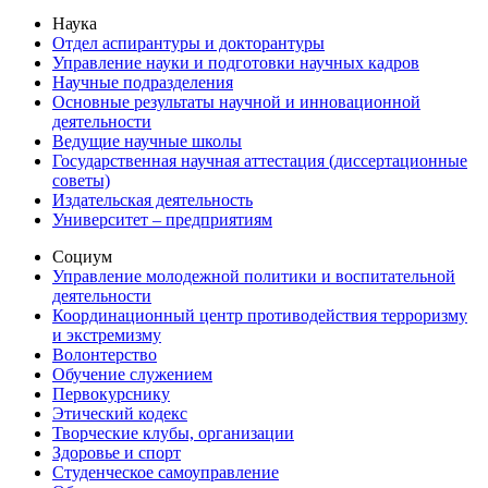
Наука
Отдел аспирантуры и докторантуры
Управление науки и подготовки научных кадров
Научные подразделения
Основные результаты научной и инновационной
деятельности
Ведущие научные школы
Государственная научная аттестация (диссертационные
советы)
Издательская деятельность
Университет – предприятиям
Социум
Управление молодежной политики и воспитательной
деятельности
Координационный центр противодействия терроризму
и экстремизму
Волонтерство
Обучение служением
Первокурснику
Этический кодекс
Творческие клубы, организации
Здоровье и спорт
Студенческое самоуправление