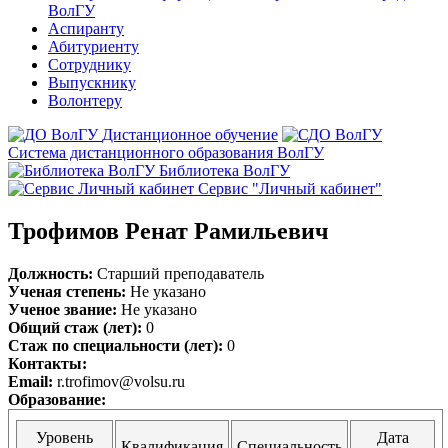
ВолГУ
Аспиранту
Абитуриенту
Сотруднику
Выпускнику
Волонтеру
Дистанционное обучение
Система дистанционного образования ВолГУ
Библиотека ВолГУ
Сервис "Личный кабинет"
Трофимов Ренат Рамильевич
Должность:
Старший преподаватель
Ученая степень:
Не указано
Ученое звание:
Не указано
Общий стаж (лет):
0
Стаж по специальности (лет):
0
Контакты:
Email:
r.trofimov@volsu.ru
Образование:
Уровень
Дата
Квалификация
Специальность